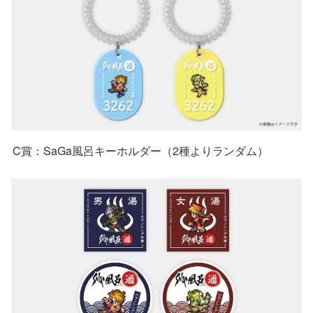
C賞：SaGa風呂キーホルダー（2種よりランダム）