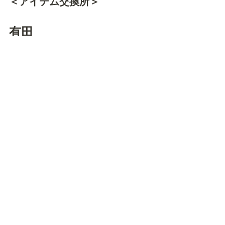
＜アイテム交換所＞
有田
＜対象入浴施設＞
＜アイテム交換所＞
唐津
＜対象入浴施設＞
＜アイテム交換所＞
武雄温泉