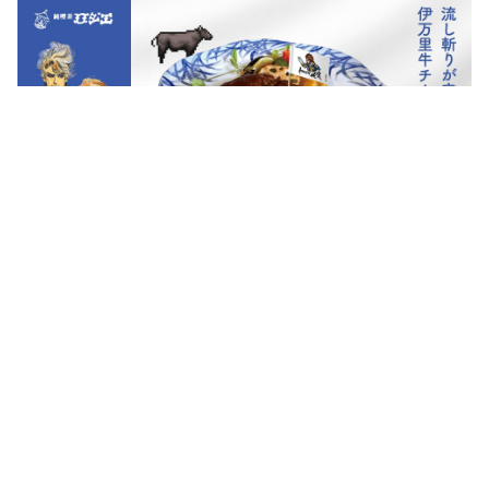
流し斬りが完全にはいった伊万里牛チーズハ
ンバーグセット
斬った瞬間、伊万里牛の肉汁とチーズがとろりと溢れ出
す。これこそ完全な流し斬り・・・！さああなたもその
手で、この至高のハンバーグに流し斬りを決める
時・・・！

（ライス・サラダ・スープ・ドリンク付き）