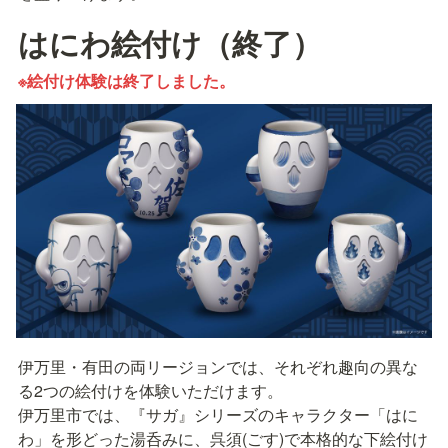
はにわ絵付け（終了）
※絵付け体験は終了しました。
伊万里・有田の両リージョンでは、それぞれ趣向の異な
る2つの絵付けを体験いただけます。

伊万里市では、『サガ』シリーズのキャラクター「はに
わ」を形どった湯呑みに、呉須(ごす)で本格的な下絵付け